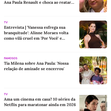
Ana Paula Renault e choca ao reatar
amizade com Samira: 'Abismo que não
é fácil de reverter'
TV
Entrevista | 'Vanessa esfrega sua
branquitude': Alinne Moraes volta
como vilã cruel em 'Por Você' e
promete colocar o racismo em debate
após 5 anos longe das novelas
FAMOSOS
Tia Milena sobre Ana Paula: 'Nossa
relação de amizade se encerrou'
TV
Ama um cinema em casa? 10 séries da
Netflix para maratonar ainda em 2026