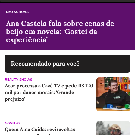
MEU SONORA
Ana Castela fala sobre cenas de
beijo em novela: ‘Gostei da
experiência’
Recomendado para você
REALITY SHOWS
Ator processa a Cazé TV e pede R$ 120
mil por danos morais: 'Grande
prejuízo'
NOVELAS
Quem Ama Cuida: reviravoltas