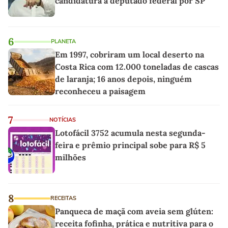
candidatura a deputado federal por SP
6
PLANETA
Em 1997, cobriram um local deserto na
Costa Rica com 12.000 toneladas de cascas
de laranja; 16 anos depois, ninguém
reconheceu a paisagem
7
NOTÍCIAS
Lotofácil 3752 acumula nesta segunda-
feira e prêmio principal sobe para R$ 5
milhões
8
RECEITAS
Panqueca de maçã com aveia sem glúten:
receita fofinha, prática e nutritiva para o