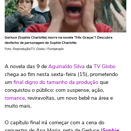
Gerluce (Sophie Charlotte) morre na novela 'Três Graças'? Descubra
desfecho de personagem de Sophie Charlotte.
Foto: Reprodução/TV Globo / Purepeople
A novela das 9 de
Aguinaldo Silva
da
TV Globo
chega ao fim nesta sexta-feira (15), prometendo
um
final digno do tamanho da produção
que
conquistou o público: com suspense, ação,
romance
, reviravoltas, um novo bebê na área e
muito mais.
O capítulo final irá começar com a cena do
sequestro de Ana Maria, neta de Gerluce (
Sophie