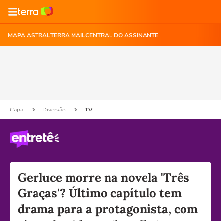
MAPA ASTRAL
TERRA MAIL
CENTRAL DO ASSINANTE
Capa
Diversão
TV
Gerluce morre na novela 'Três
Graças'? Último capítulo tem
drama para a protagonista, com