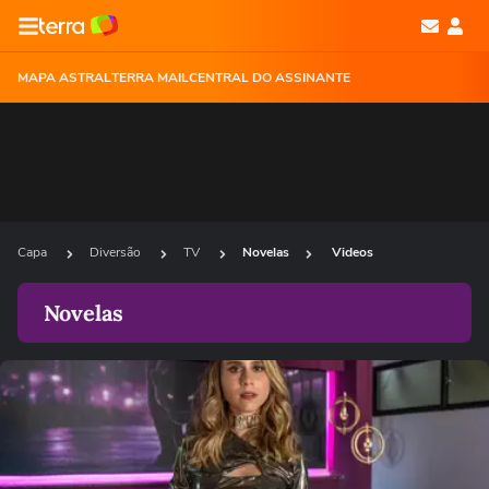
MAPA ASTRAL
TERRA MAIL
CENTRAL DO ASSINANTE
Capa
Diversão
TV
Novelas
Videos
Novelas
Ops!
Não foi possível reproduzir o vídeo