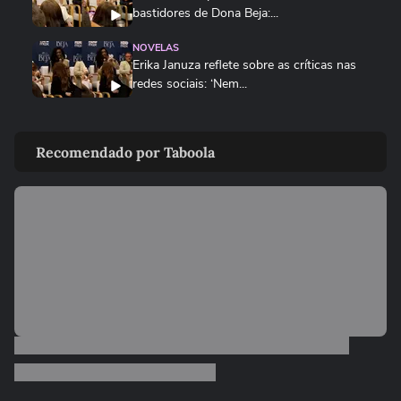
bastidores de Dona Beja:...
NOVELAS
Erika Januza reflete sobre as críticas nas
redes sociais: ‘Nem...
NOVELAS
Grazi Massafera fala sobre personagem
Recomendado por Taboola
disruptiva em Dona Beja:...
ENTRETÊ
Vídeos de bastidores mostram Belo e
Viviane Araújo contracenando...
ENTRETÊ
Atriz da Globo defende aborto e critica
ausência de mulheres no...
ENTRETÊ
Protagonista de Três Graças reage a
críticas à Joélly, que...