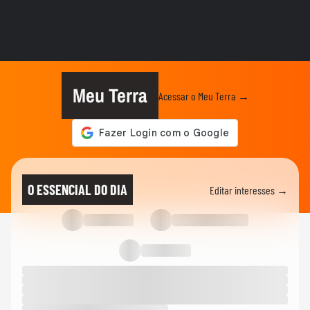
ENTRETÊ
Giovanna Lancellotti diz que realizou
sonho com casamento e...
ENTRETÊ
Giovanna Lancellotti celebra sucesso de
sua personagem em ‘Dona de...
Meu Terra
Acessar o Meu Terra →
ENTRETÊ
Alana Cabral revela que tem vergonha de
cenas de beijo na frente...
ENTRETÊ
Marcos Pasquim diz que faltam
O ESSENCIAL DO DIA
Editar interesses →
protagonistas mais velhos na...
ENTRETÊ
Alcione critica final de 'Vale Tudo' durante
show: 'Achei xoxo'