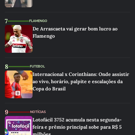
7
FLAMENGO
De Arrascaeta vai gerar bom lucro ao
Flamengo
8
FUTEBOL
Internacional x Corinthians: Onde assistir
ao vivo, horário, palpite e escalações da
Copa do Brasil
9
NOTÍCIAS
Lotofácil 3752 acumula nesta segunda-
feira e prêmio principal sobe para R$ 5
milhões