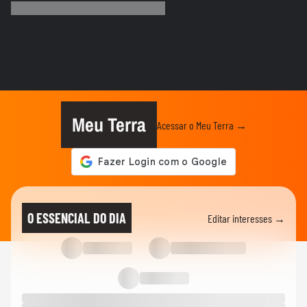
Marquezine e se declara:...
ENTRETÊ
Paulo Gorgulho faz piada com Daniel
Vorcaro em peça sobre...
ENTRETÊ
Xuxa emocionou em primeiro show na
turnê de despedidas com voo de...
Meu Terra
Acessar o Meu Terra →
ENTRETÊ
'Mudou a minha vida': Shawn Mendes se
declara para Bruna...
NOTÍCIAS
‘Caminhão-pipa de bençãos’: padre viraliza
O ESSENCIAL DO DIA
Editar interesses →
ao abençoar fiéis com...
MEU SONORA
Ana Castela fala sobre cenas de beijo em
novela: ‘Gostei da...