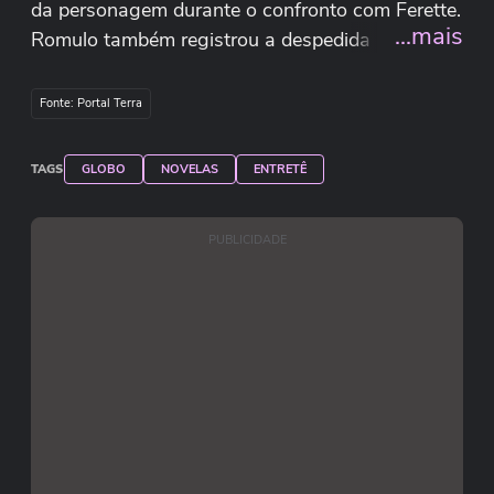
da personagem durante o confronto com Ferette.
...mais
Romulo também registrou a despedida das
filmagens na Chacrina, o bairro fictício que
marcou a trama.
Fonte: Portal Terra
Reprodução/Instagram/romuloestrela
TAGS
GLOBO
NOVELAS
ENTRETÊ
PUBLICIDADE