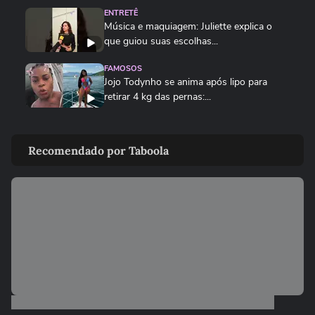
ENTRETÊ
Música e maquiagem: Juliette explica o
que guiou suas escolhas...
FAMOSOS
Jojo Todynho se anima após lipo para
retirar 4 kg das pernas:...
FAMOSOS
Boni rebate comentário de que ‘está gagá’
Recomendado por Taboola
nas redes sociais
01:18
MÚSICA
A nave já decolou, baixinhos! Quem tá
sentindo cheirinho de...
ENTRETÊ
A tour mais aleatória do Shawn Mendes
não é de shows? é pelo Brasil
00:19
ENTRETÊ
Shawn Mendes faz 1º post para Bruna