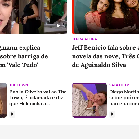
TERRA AGORA
gmann explica
Jeff Benício fala sobre
sobre barriga de
novela das nove, Três 
m 'Vale Tudo'
de Aguinaldo Silva
THE TOWN
SALA DE TV
Paolla Oliveira vai ao The
Diego Martin
Town, é aclamada e diz
sobre próxim
que Heleninha a
parceria com
transformou: 'Missão
cumprida'