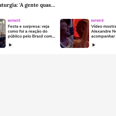
turgia: 'A gente quase
ENTRETÊ
ENTRETÊ
Festa e surpresa: veja
Vídeo mostra
como foi a reação do
Alexandre N
público pelo Brasil com a
acompanhar 
descoberta que Odete
final de 'Val
Roitman não morreu