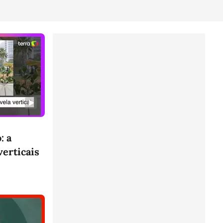
: a
verticais