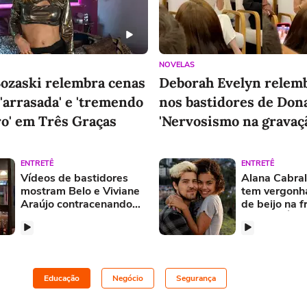
NOVELAS
ozaski relembra cenas
Deborah Evelyn relemb
 'arrasada' e 'tremendo
nos bastidores de Dona
o' em Três Graças
'Nervosismo na gravaç
ENTRETÊ
ENTRETÊ
Vídeos de bastidores
Alana Cabral
mostram Belo e Viviane
tem vergonh
Araújo contracenando
de beijo na f
juntos em 'Três Graças'
família: 'É es
Educação
Negócio
Segurança