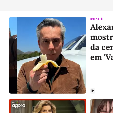
ENTRETÊ
Alexa
mostr
da ce
em 'V