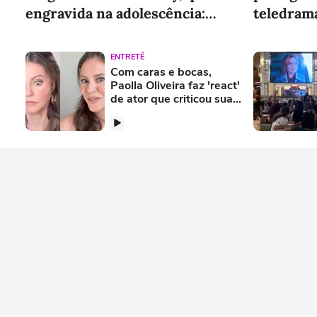
engravida na adolescência:
teledrama
'Mexe muito comigo'
não vê'
ENTRETÊ
Com caras e bocas,
Paolla Oliveira faz 'react'
de ator que criticou sua
atuação em 'Vale Tudo'