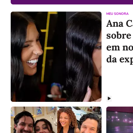
MEU SONORA
Ana C
sobre
em no
da ex