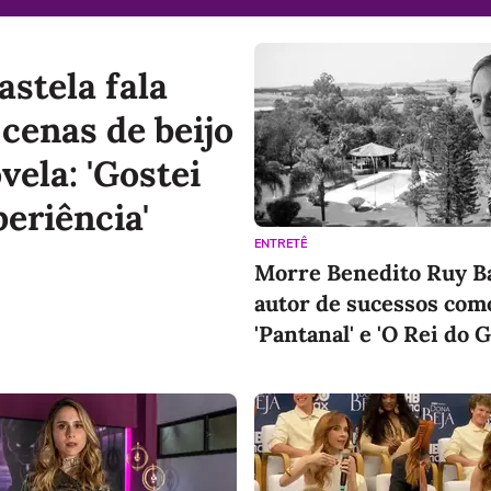
astela fala
 cenas de beijo
vela: 'Gostei
periência'
ENTRETÊ
Morre Benedito Ruy B
autor de sucessos com
'Pantanal' e 'O Rei do G
95 anos