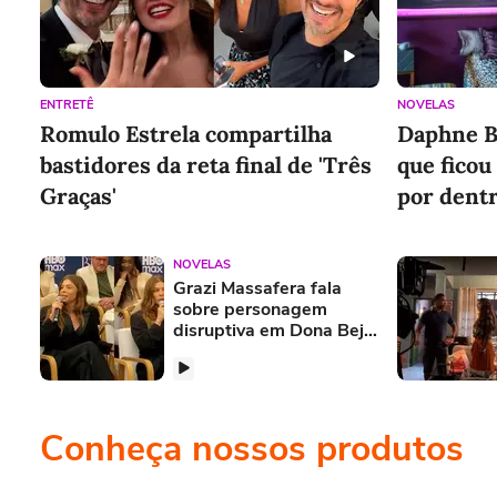
ENTRETÊ
NOVELAS
Romulo Estrela compartilha
Daphne B
bastidores da reta final de 'Três
que ficou
Graças'
por dentr
NOVELAS
Grazi Massafera fala
sobre personagem
disruptiva em Dona Beja:
'Vão dizer que é
lacração'
Conheça nossos produtos