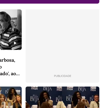
arbosa,
o
ado', aos
PUBLICIDADE