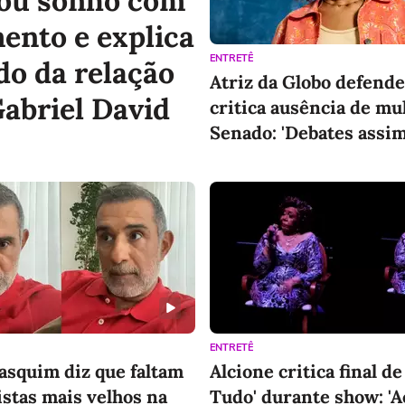
zou sonho com
ento e explica
ENTRETÊ
do da relação
Atriz da Globo defende
abriel David
critica ausência de mu
Senado: 'Debates assi
existiriam'
Curso de Administração
Curso Auxiliar 
Apenas 12x de
Apenas 12x de
14,95
14,95
R$
R$
/mês
/mês
Total de R$ 179,40 por 12 meses
Total de R$ 179,40 
Conhecer produto
Conhece
ENTRETÊ
asquim diz que faltam
Alcione critica final de
stas mais velhos na
Tudo' durante show: 'A