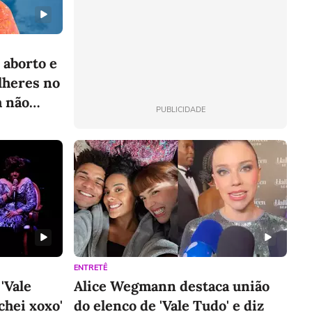
 aborto e
lheres no
m não
PUBLICIDADE
de escritório
Curso Excel Avançado
Apenas 12x de
14,95
R$
/mês
por 12 meses
Total de R$ 179,40 por 12 meses
r produto
Conhecer produto
ENTRETÊ
 'Vale
Alice Wegmann destaca união
chei xoxo'
do elenco de 'Vale Tudo' e diz