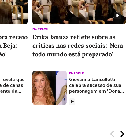
NOVELAS
ra receio
Erika Januza reflete sobre as
 Beja:
críticas nas redes sociais: 'Nem
ão'
todo mundo está preparado'
ENTRETÊ
 revela que
Giovanna Lancellotti
a de cenas
celebra sucesso de sua
rente da
personagem em 'Dona
tranho'
de Mim' e como lida com
críticas