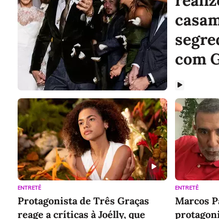
reali
casam
segre
com G
ENTRETÊ
ENTRETÊ
Protagonista de Três Graças
Marcos P
reage a críticas à Joélly, que
protagoni