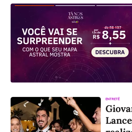
ENTRETÊ
Giova
Lancel