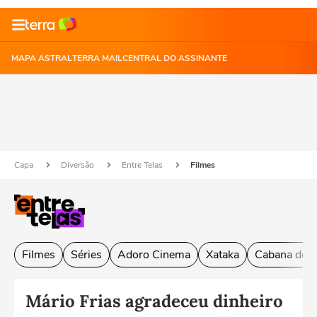
MAPA ASTRAL
TERRA MAIL
CENTRAL DO ASSINANTE
Capa
Diversão
Entre Telas
Filmes
Filmes
Séries
Adoro Cinema
Xataka
Cabana do L
Mário Frias agradeceu dinheiro