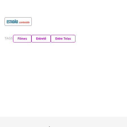
Delata, Vorcaro!!!
pic.twitter.com/dsJEgJD57S
— MarioFrias (@mfriasoficial)
March 4,
TAGS
Filmes
Entretê
Entre Telas
2026