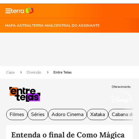
MAPA ASTRAL
TERRA MAIL
CENTRAL DO ASSINANTE
Capa
Diversão
Entre Telas
Oferecimento
Filmes
Séries
Adoro Cinema
Xataka
Cabana do L
Entenda o final de Como Mágica