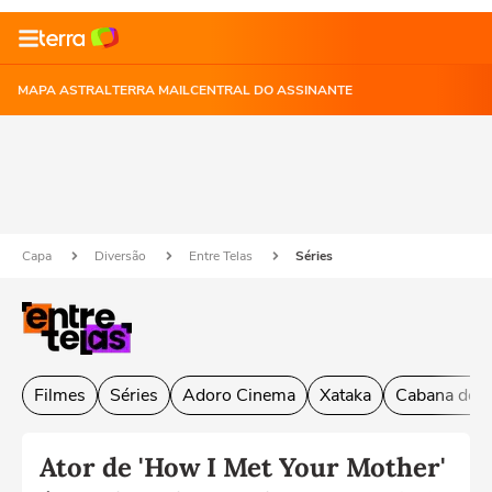
MAPA ASTRAL
TERRA MAIL
CENTRAL DO ASSINANTE
Capa
Diversão
Entre Telas
Séries
Filmes
Séries
Adoro Cinema
Xataka
Cabana do L
Ator de 'How I Met Your Mother'