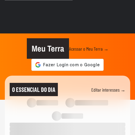
FAMOSOS
Repórter da Record cai em bueiro durante
transmissão ao vivo em...
FAMOSOS
Gretchen atualiza recuperação após
transplante capilar: ‘Olha como...
Meu Terra
Acessar o Meu Terra →
FAMOSOS
'Raiva enorme': colega comenta prisão de
ator suspeito de estuprar...
FAMOSOS
'Mulheres precisam ser amadas, e não
O ESSENCIAL DO DIA
Editar interesses →
compreendidas': namorado de...
ENTRETÊ
Música e maquiagem: Juliette explica o
que guiou suas escolhas...