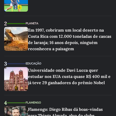
2
PLANETA
Em 1997, cobriram um local deserto na
Costa Rica com 12.000 toneladas de cascas
de laranja; 16 anos depois, ninguém
reconheceu a paisagem
3
EDUCAÇÃO
Universidade onde Davi Lucca quer
estudar nos EUA custa quase R$ 400 mil e
já teve 29 ganhadores do prêmio Nobel
4
FLAMENGO
Flamengo: Diego Ribas dá boas-vindas
para Thiago Almada, alvo do clube