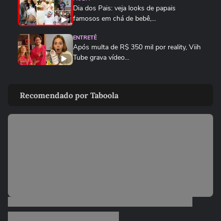
Dia dos Pais: veja looks de papais
famosos em chá de bebê,...
ENTRETÊ
Após multa de R$ 350 mil por reality, Viih
Tube grava vídeo...
ENTRETÊ
Lúcia Veríssimo sai em defesa de Xuxa
Recomendado por Taboola
após críticas sobre turnê:...
MEU SONORA
Ana Castela mostra produção para
encontro e brinca: 'Está na hora...
FAMOSOS
Homem viraliza ao contar
constrangimento por causa de nome
'unissex'
ENTRETÊ
Gretchen atualiza recuperação após
transplante capilar: 'Olha como...