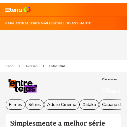
MAPA ASTRAL
TERRA MAIL
CENTRAL DO ASSINANTE
Capa
Diversão
Entre Telas
Oferecimento
Filmes
Séries
Adoro Cinema
Xataka
Cabana do L
Simplesmente a melhor série