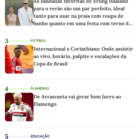
As sandálias favoritas de Erling Haaland
para o verão são um par perfeito, ideal
tanto para usar na praia com roupa de
banho quanto em uma festa com terno de
linho
3
FUTEBOL
Internacional x Corinthians: Onde assistir
ao vivo, horário, palpite e escalações da
Copa do Brasil
4
FLAMENGO
De Arrascaeta vai gerar bom lucro ao
Flamengo
5
EDUCAÇÃO