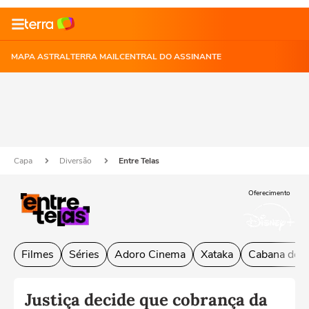
MAPA ASTRAL
TERRA MAIL
CENTRAL DO ASSINANTE
Capa
Diversão
Entre Telas
Oferecimento
Filmes
Séries
Adoro Cinema
Xataka
Cabana do L
Justiça decide que cobrança da