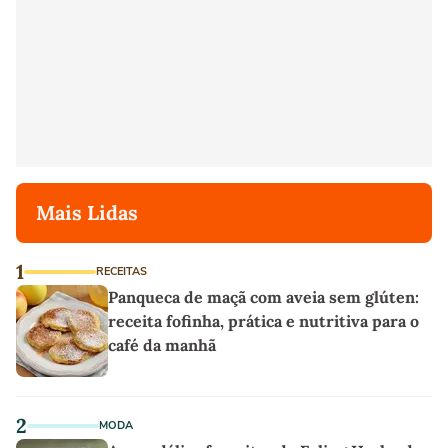
Mais Lidas
1
RECEITAS
Panqueca de maçã com aveia sem glúten:
receita fofinha, prática e nutritiva para o
café da manhã
2
MODA