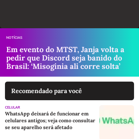
NOTÍCIAS
Em evento do MTST, Janja volta a
pedir que Discord seja banido do
Brasil: ‘Misoginia ali corre solta’
Recomendado para você
CELULAR
WhatsApp deixará de funcionar em
celulares antigos; veja como consultar
se seu aparelho será afetado