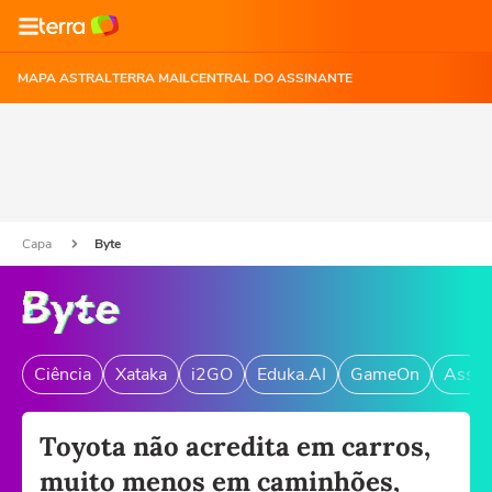
MAPA ASTRAL
TERRA MAIL
CENTRAL DO ASSINANTE
Capa
Byte
Ciência
Xataka
i2GO
Eduka.AI
GameOn
Assin
Toyota não acredita em carros,
muito menos em caminhões,