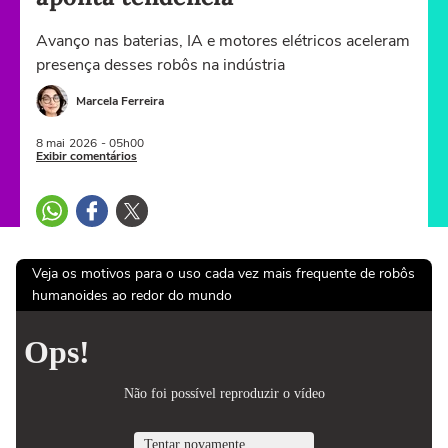
Avanço nas baterias, IA e motores elétricos aceleram
presença desses robôs na indústria
Marcela Ferreira
8 mai
2026
- 05h00
Exibir comentários
Veja os motivos para o uso cada vez mais frequente de robôs
humanoides ao redor do mundo