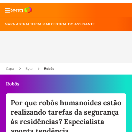
MAPA ASTRAL
TERRA MAIL
CENTRAL DO ASSINANTE
Capa
Byte
Robôs
Robôs
Por que robôs humanoides estão
realizando tarefas da segurança
às residências? Especialista
aponta tendência