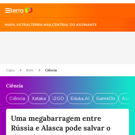
MAPA ASTRAL
TERRA MAIL
CENTRAL DO ASSINANTE
Capa
Byte
Ciência
Ciência
Ciência
Xataka
i2GO
Eduka.AI
GameOn
Assin
Uma megabarragem entre
Rússia e Alasca pode salvar o