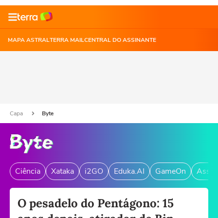
MAPA ASTRAL
TERRA MAIL
CENTRAL DO ASSINANTE
Capa
Byte
Ciência
Xataka
i2GO
Eduka.AI
GameOn
Assin
O pesadelo do Pentágono: 15