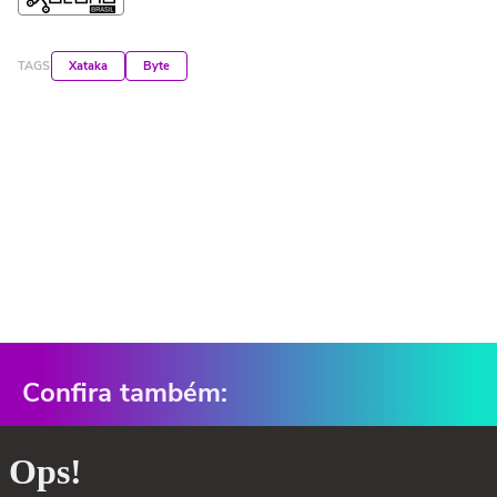
TAGS
Xataka
Byte
Confira também: