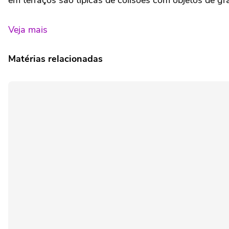
em terraços são típicas de colisões com objetos de gr
Veja mais
Matérias relacionadas