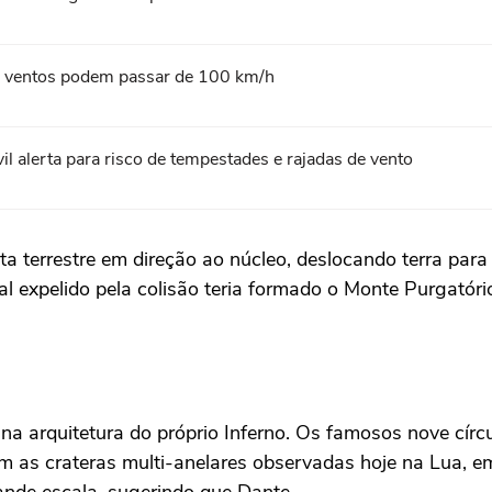
l; ventos podem passar de 100 km/h
l alerta para risco de tempestades e rajadas de vento
sta terrestre em direção ao núcleo, deslocando terra par
al expelido pela colisão teria formado o Monte Purgatór
.
a arquitetura do próprio Inferno. Os famosos nove círcu
as crateras multi-anelares observadas hoje na Lua, em