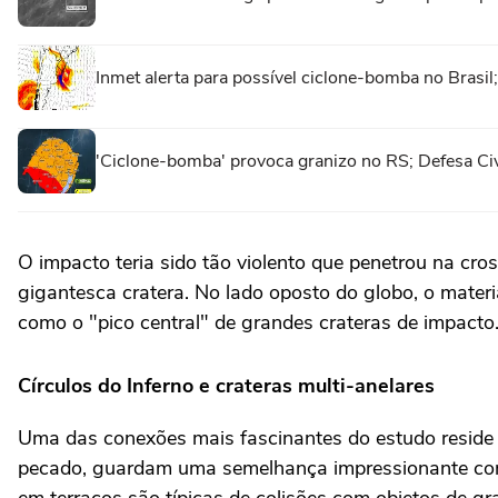
Inmet alerta para possível ciclone-bomba no Brasi
'Ciclone-bomba' provoca granizo no RS; Defesa Civi
O impacto teria sido tão violento que penetrou na cro
gigantesca cratera. No lado oposto do globo, o materi
como o "pico central" de grandes crateras de impacto
Círculos do Inferno e crateras multi-anelares
Uma das conexões mais fascinantes do estudo reside n
pecado, guardam uma semelhança impressionante com 