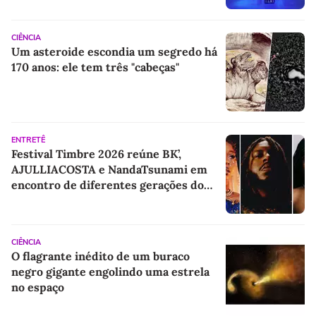
CIÊNCIA
Um asteroide escondia um segredo há
170 anos: ele tem três "cabeças"
ENTRETÊ
Festival Timbre 2026 reúne BK’,
AJULLIACOSTA e NandaTsunami em
encontro de diferentes gerações do
rap brasileiro
CIÊNCIA
O flagrante inédito de um buraco
negro gigante engolindo uma estrela
no espaço