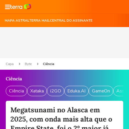
MAPA ASTRAL
TERRA MAIL
CENTRAL DO ASSINANTE
Capa
Byte
Ciência
Ciência
Ciência
Xataka
i2GO
Eduka.AI
GameOn
Assin
Megatsunami no Alasca em
2025, com onda mais alta que o
Empire State, foi o 2º maior já