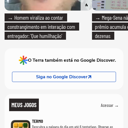
→ Homem viraliza ao contar
→ Mega-Sena não
constrangimento em interação com
prêmio acumula e
entregador: 'Que humilhação'
dezenas
O Terra também está no Google Discover.
Siga no Google Discover
MEUS JOGOS
Acessar →
TERMO
Descubra a palavra do dia em até 6 tentativas. Observe as