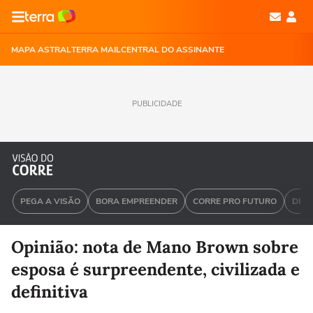
MAPA ASTRAL
TERRA MAIL
CENTRAL DO ASSINANTE
PUBLICIDADE
PEGA A VISÃO
BORA EMPREENDER
CORRE PRO FUTURO
DEU 
Opinião: nota de Mano Brown sobre
esposa é surpreendente, civilizada e
definitiva