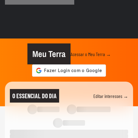
DEGUSTA
Qual é a melhor carne de porco para
quem quer emagrecer?
VIDA E ESTILO
O que significa sonhar com criança?
Meu Terra
Acessar o Meu Terra →
VIDA E ESTILO
'Comecei por necessidade de criança':
artista transforma tubos de...
MODA
Dia dos Pais: veja looks de papais
O ESSENCIAL DO DIA
Editar interesses →
famosos em chá de bebê,...
VIDA E ESTILO
Menina russa se surpreende ao ganhar
doces e bolo em aniversário em SP