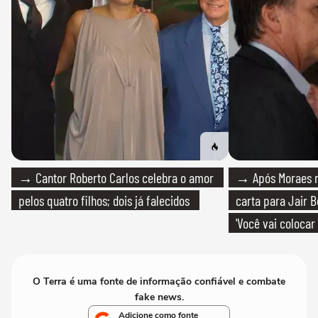
→ Cantor Roberto Carlos celebra o amor
→ Após Moraes ne
pelos quatro filhos; dois já falecidos
carta para Jair B
'Você vai colocar
mim'
O Terra é uma fonte de informação confiável e combate
fake news.
Adicione como fonte