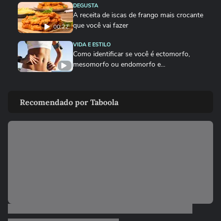
DEGUSTA
A receita de iscas de frango mais crocante
que você vai fazer
00:22
VIDA E ESTILO
Como identificar se você é ectomorfo,
mesomorfo ou endomorfo e...
DEGUSTA
Como fazer o bolinho de chuva perfeito
Recomendado por Taboola
DEGUSTA
Sobrecoxa na air fryer: o tempero certo
para não ficar sem sal
VIDA E ESTILO
Quais signos têm mais mediunidade?
00:26
DEGUSTA
Como fazer nuggets caseiros crocantes e suculentos