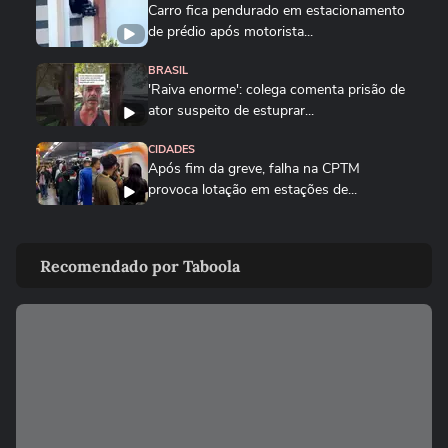
Carro fica pendurado em estacionamento
de prédio após motorista...
BRASIL
'Raiva enorme': colega comenta prisão de
ator suspeito de estuprar...
CIDADES
Após fim da greve, falha na CPTM
provoca lotação em estações de...
CIDADES
Incêndio destrói banca de jornais após
Recomendado por Taboola
homem colocar fogo em...
CIDADES
PM resgata trabalhador boliviano após
fuga de oficina de costura...
BRASIL
Ciclone bomba: Defesa Civil alerta para
ventos de até 100 km/h em...