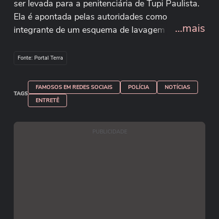
ser levada para a penitenciária de Tupi Paulista.
Ela é apontada pelas autoridades como
...mais
integrante de um esquema de lavagem de
dinheiro do PCC. Imagens cedidas ao Terra:
Solare Alves Reprodução/solare_alves/Instagram
Fonte: Portal Terra
LECO VIANA/The News/Estadão Conteúdo
FAMOSOS EM REDES SOCIAIS
POLÍCIA
NOTÍCIAS
TAGS
ENTRETÊ
PUBLICIDADE