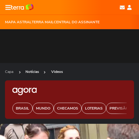
MAPA ASTRAL
TERRA MAIL
CENTRAL DO ASSINANTE
Capa
Notícias
Videos
BRASIL
MUNDO
CHECAMOS
LOTERIAS
PREVISÃO DO 
Ops!