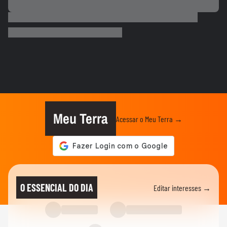
BRASIL
Voto impresso em urnas eletrônicas: teste
já ocorreu e levou TSE a...
POLÍTICA
Vereadora do PL manda parlamentar do
PT voltar para o Ceará e é...
BRASIL
Ciclone extratropical coloca SP em alerta
e governo cria Gabinete...
Meu Terra
Acessar o Meu Terra →
CIDADES
Ciclone bomba: Defesa Civil alerta para
ventos de até 100 km/h em...
ESPORTES
Raio atinge estádio na Tailândia, mata um
O ESSENCIAL DO DIA
Editar interesses →
jogador e deixa outros...
BRASIL
Vídeos mostram "nuvem de cogumelo"