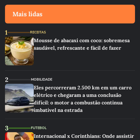
Mais lidas
1
RECEITAS
Mousse de abacaxi com coco: sobremesa
saudável, refrescante e fácil de fazer
2
MOBILIDADE
Eles percorreram 2.500 km em um carro
elétrico e chegaram a uma conclusão
difícil: o motor a combustão continua
imbatível na estrada
3
FUTEBOL
Internacional x Corinthians: Onde assistir