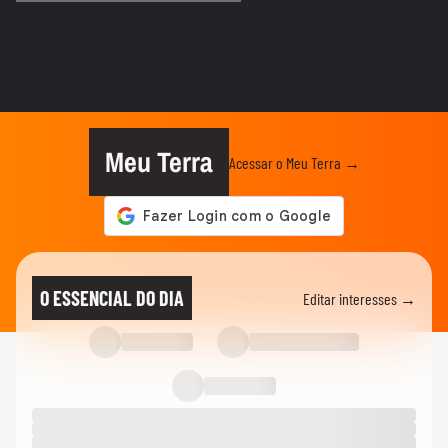
ANDRÉ MANTOVANNI
André Mantovanni revela o que os astros
reservam para cada signo...
ANDRÉ MANTOVANNI
Signo do Mês: André Mantovanni explica
as principais...
Meu Terra
Acessar o Meu Terra →
ANDRÉ MANTOVANNI
André Mantovanni explica o signo do mês
e revela as previsões da...
ANDRÉ MANTOVANNI
André Mantovanni revela as previsões da
O ESSENCIAL DO DIA
Editar interesses →
semana para cada signo no...
ANDRÉ MANTOVANNI
André Mantovanni explica o Céu da
Semana no Terra Horóscopo