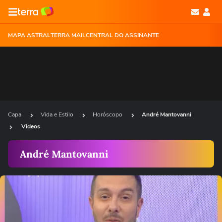
MAPA ASTRAL
TERRA MAIL
CENTRAL DO ASSINANTE
Capa
Vida e Estilo
Horóscopo
André Mantovanni
Videos
André Mantovanni
Ops!
Não foi possível reproduzir o vídeo