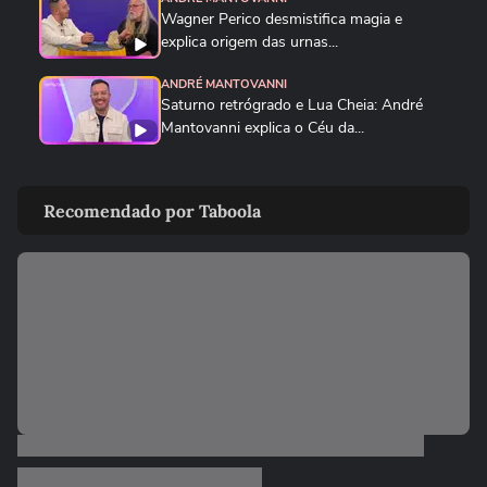
Wagner Perico desmistifica magia e
explica origem das urnas...
ANDRÉ MANTOVANNI
Saturno retrógrado e Lua Cheia: André
Mantovanni explica o Céu da...
ANDRÉ MANTOVANNI
Veja como foram as previsões de André
Recomendado por Taboola
Mantovanni para os signos...
ANDRÉ MANTOVANNI
André Mantovanni revela os signos que
mais se destacam nesta...
ANDRÉ MANTOVANNI
André Mantovanni explica as mudanças
que marcam os próximos dias...
ANDRÉ MANTOVANNI
André Mantovanni revela os signos que
mais se destacam nesta...