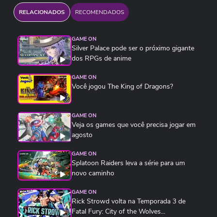
RELACIONADOS
RECOMENDADOS
GAME ON
Silver Palace pode ser o próximo gigante
dos RPGs de anime
GAME ON
Você jogou The King of Dragons?
GAME ON
Veja os games que você precisa jogar em
agosto
GAME ON
Splatoon Raiders leva a série para um
novo caminho
GAME ON
Rick Strowd volta na Temporada 3 de
Fatal Fury: City of the Wolves...