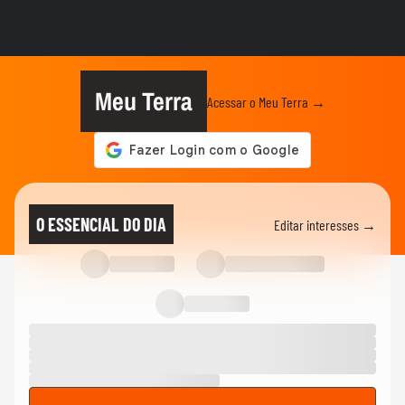
existem
GAME ON
Star Fox retorna após 10 anos e acerta
em cheio
Meu Terra
Acessar o Meu Terra →
GAME ON
Testamos Embers of the Uncrowned, o
novo MMORPG de fantasia sombria
GAME ON
Echoes of Aincrad traz nostalgia e clima
O ESSENCIAL DO DIA
Editar interesses →
de MMO baseado em Sword...
GAME ON
Jogamos a demonstração de Halo:
Campaign Evolved