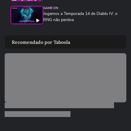
GAME ON
Jogamos a Temporada 14 de Diablo IV: o
RNG não perdoa
GAME ON
SNK traz de volta Ninja Master's, clássico
Recomendado por Taboola
esquecido de 1996
GAME ON
F1 25 ganha a temporada 2026 com
novos carros, Madri e Audi no grid
GAME ON
Kenshiro estreia em Fatal Fury e não é tão
apelão quanto parece
GAME ON
Devil May Cry 5 chega no Switch 2 com
edição completa
GAME ON
Cinco jogos de futebol mais bizarros que