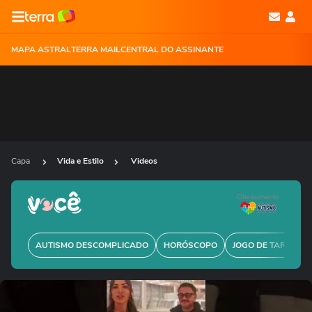
MAPA ASTRAL
TERRA MAIL
CENTRAL DO ASSINANTE
Capa
Vida e Estilo
Videos
Oferecimento
AUTISMO DESCOMPLICADO
HORÓSCOPO
JOGO DE TARÔ GRÁ
Ops!