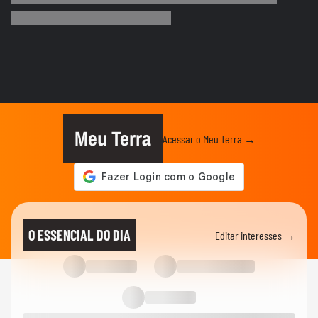
padaria, mas gastando pouco
NOTÍCIAS
‘Caminhão-pipa de bençãos’: padre viraliza
ao abençoar fiéis com...
ANDRÉ MANTOVANNI
Veja as previsões da semana para todos
os signos com André Mantovanni
Meu Terra
Acessar o Meu Terra →
ANDRÉ MANTOVANNI
Veja quais foram as previsões de André
Mantovanni para todos os...
ANDRÉ MANTOVANNI
Céu da Semana: André Mantovanni
O ESSENCIAL DO DIA
Editar interesses →
explica as energias e o que muda...
ANDRÉ MANTOVANNI
André Mantovanni revela os signos que
mais se destacam nesta...