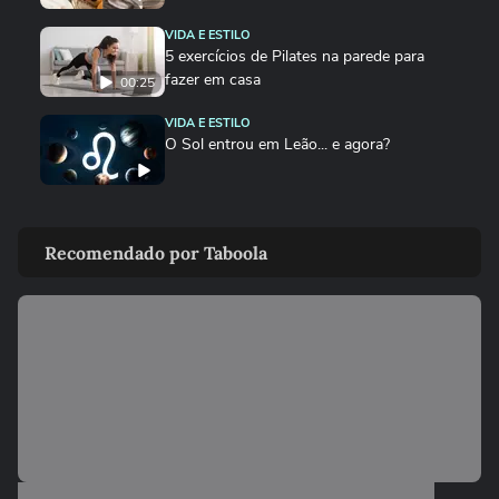
VIDA E ESTILO
5 exercícios de Pilates na parede para
fazer em casa
00:25
VIDA E ESTILO
O Sol entrou em Leão... e agora?
VIDA E ESTILO
Creatina vence? Saiba como armazenar o
Recomendado por Taboola
suplemento para não empedrar
DEGUSTA
Sem banana? Faça este bolo de maçã no
liquidificador
VIDA E ESTILO
Cães e gatos precisam comer mais no
frio?
DEGUSTA
Como fazer bolo mesclado igual ao da