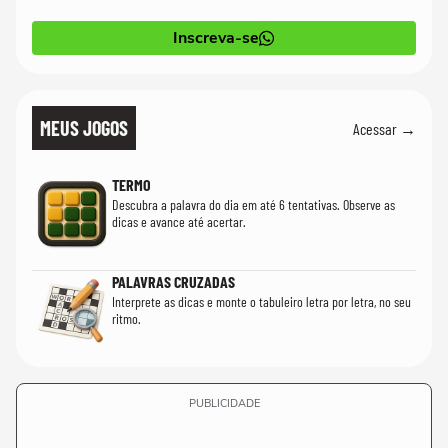
Inscreva-se
MEUS JOGOS
Acessar →
TERMO
Descubra a palavra do dia em até 6 tentativas. Observe as
dicas e avance até acertar.
PALAVRAS CRUZADAS
Interprete as dicas e monte o tabuleiro letra por letra, no seu
ritmo.
PUBLICIDADE