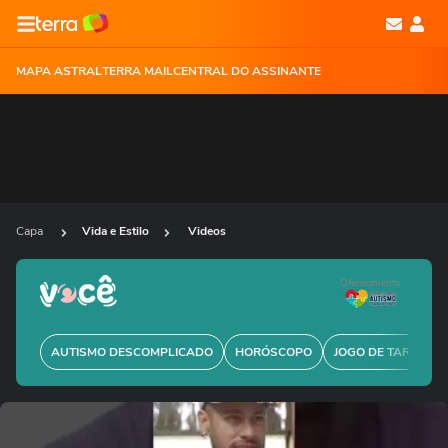
MAPA ASTRAL
TERRA MAIL
CENTRAL DO ASSINANTE
Capa
Vida e Estilo
Videos
Oferecimento
AUTISMO DESCOMPLICADO
HORÓSCOPO
JOGO DE TARÔ GRÁ
Ops!