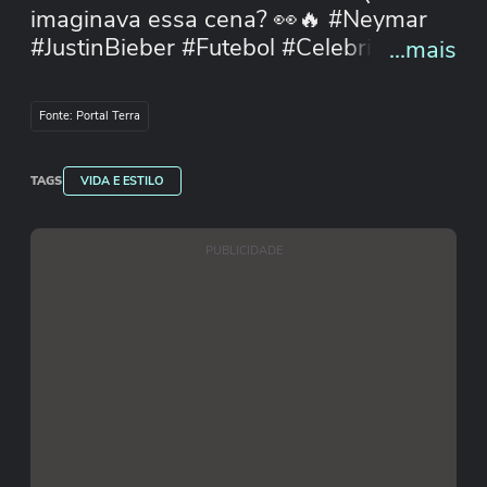
imaginava essa cena? 👀🔥 #Neymar
#JustinBieber #Futebol #Celebridades
...mais
#Resenha #shorts #terraesportes
#Neymar #JustinBieber #Futebol
Fonte: Portal Terra
#Celebridades #Resenha #shorts
TAGS
VIDA E ESTILO
PUBLICIDADE