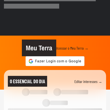
DEGUSTA
Qual é a melhor carne de porco para
quem quer emagrecer?
VIDA E ESTILO
O que significa sonhar com criança?
Meu Terra
Acessar o Meu Terra →
VIDA E ESTILO
'Comecei por necessidade de criança':
artista transforma tubos de...
MODA
Dia dos Pais: veja looks de papais
O ESSENCIAL DO DIA
Editar interesses →
famosos em chá de bebê,...
VIDA E ESTILO
Menina russa se surpreende ao ganhar
doces e bolo em aniversário em SP