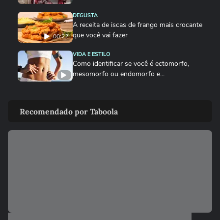
DEGUSTA
A receita de iscas de frango mais crocante
que você vai fazer
00:22
VIDA E ESTILO
Como identificar se você é ectomorfo,
mesomorfo ou endomorfo e...
DEGUSTA
Como fazer o bolinho de chuva perfeito
Recomendado por Taboola
DEGUSTA
Sobrecoxa na air fryer: o tempero certo
para não ficar sem sal
VIDA E ESTILO
Quais signos têm mais mediunidade?
00:26
DEGUSTA
Como fazer nuggets caseiros crocantes e suculentos