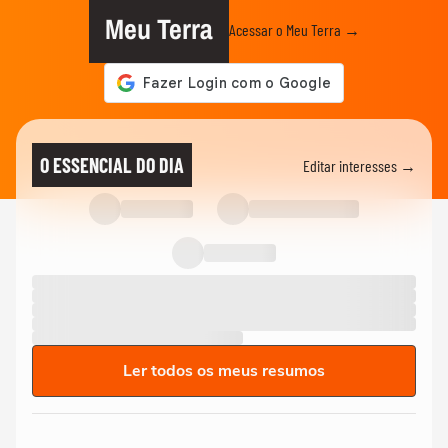
Meu Terra
Acessar o Meu Terra →
O ESSENCIAL DO DIA
Editar interesses →
Ler todos os meus resumos