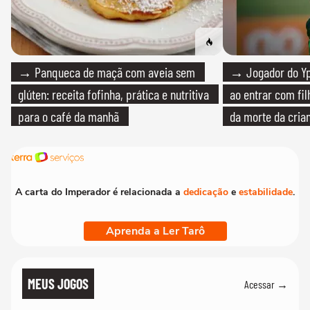
→ Panqueca de maçã com aveia sem
→ Jogador do Yp
glúten: receita fofinha, prática e nutritiva
ao entrar com fi
para o café da manhã
da morte da cria
A carta do Imperador é relacionada a
dedicação
e
estabilidade
.
Aprenda a Ler Tarô
MEUS JOGOS
Acessar →