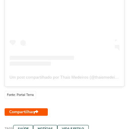
Um post compartilhado por Thais Medeiros (@thaismedeiiros_)
Fonte: Portal Terra
Compartilhar
TAGS
SAÚDE
NOTÍCIAS
VIDA E ESTILO