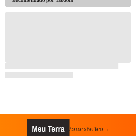
Recomendado por Taboola
Meu Terra
Acessar o Meu Terra →