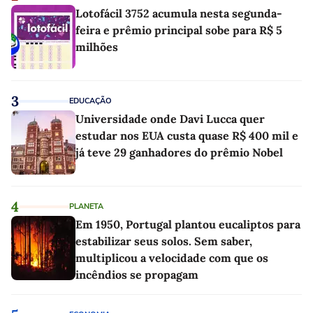
Lotofácil 3752 acumula nesta segunda-
feira e prêmio principal sobe para R$ 5
milhões
3
EDUCAÇÃO
Universidade onde Davi Lucca quer
estudar nos EUA custa quase R$ 400 mil e
já teve 29 ganhadores do prêmio Nobel
4
PLANETA
Em 1950, Portugal plantou eucaliptos para
estabilizar seus solos. Sem saber,
multiplicou a velocidade com que os
incêndios se propagam