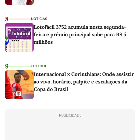
8
NOTÍCIAS
Lotofácil 3752 acumula nesta segunda-
feira e prêmio principal sobe para R$ 5
milhões
9
FUTEBOL
Internacional x Corinthians: Onde assistir
ao vivo, horário, palpite e escalações da
Copa do Brasil
PUBLICIDADE