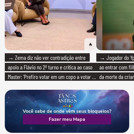
→ Zema diz não ver contradição entre
→ Jogador do Yp
apoio a Flávio no 2º turno e crítica ao caso
ao entrar com fi
Master: 'Prefiro votar em um copo a votar no
da morte da cria
PT'
Você sabe de onde vêm seus bloqueios?
Fazer meu Mapa