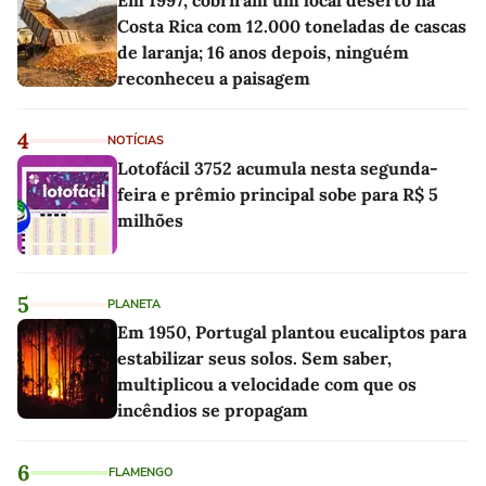
Costa Rica com 12.000 toneladas de cascas
de laranja; 16 anos depois, ninguém
reconheceu a paisagem
4
NOTÍCIAS
Lotofácil 3752 acumula nesta segunda-
feira e prêmio principal sobe para R$ 5
milhões
5
PLANETA
Em 1950, Portugal plantou eucaliptos para
estabilizar seus solos. Sem saber,
multiplicou a velocidade com que os
incêndios se propagam
6
FLAMENGO