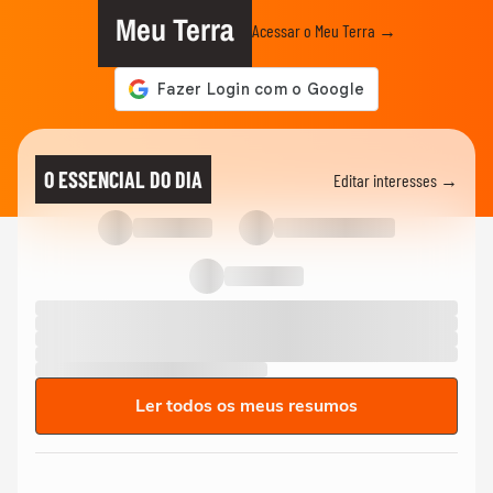
Meu Terra
Acessar o Meu Terra →
O ESSENCIAL DO DIA
Editar interesses →
Ler todos os meus resumos