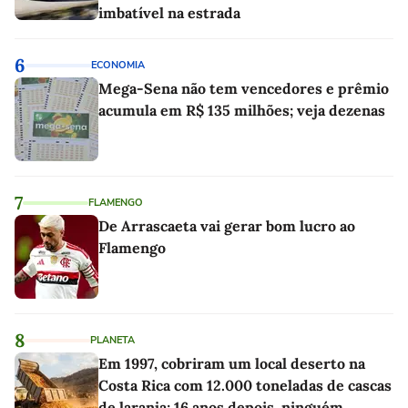
imbatível na estrada
6
ECONOMIA
Mega-Sena não tem vencedores e prêmio
acumula em R$ 135 milhões; veja dezenas
7
FLAMENGO
De Arrascaeta vai gerar bom lucro ao
Flamengo
8
PLANETA
Em 1997, cobriram um local deserto na
Costa Rica com 12.000 toneladas de cascas
de laranja; 16 anos depois, ninguém