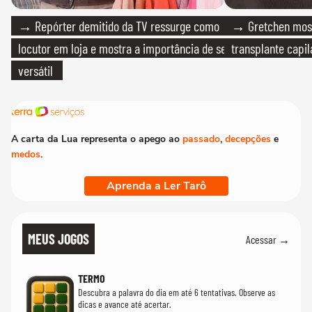
→ Repórter demitido da TV ressurge como
→ Gretchen most
locutor em loja e mostra a importância de ser
transplante capil
versátil
A carta da Lua representa o apego ao
passado
,
decepções
e
medos
.
Aprenda a Ler Tarô
MEUS JOGOS
Acessar →
TERMO
Descubra a palavra do dia em até 6 tentativas. Observe as
dicas e avance até acertar.