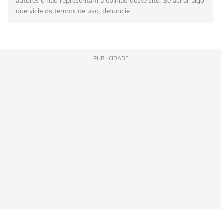
autores e não representam a opinião deste site. Se achar algo
que viole os termos de uso, denuncie.
PUBLICIDADE