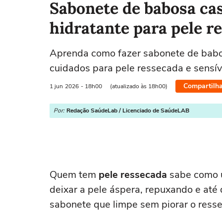
Sabonete de babosa case
hidratante para pele r
Aprenda como fazer sabonete de babos
cuidados para pele ressecada e sensív
Compartilha
1 jun
2026
- 18h00
(atualizado às 18h00)
Por:
Redação SaúdeLab / Licenciado de SaúdeLAB
Quem tem
pele ressecada
sabe como 
deixar a pele áspera, repuxando e até
sabonete que limpe sem piorar o res