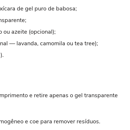
xícara de gel puro de babosa;
ansparente;
 ou azeite (opcional);
onal — lavanda, camomila ou tea tree);
).
omprimento e retire apenas o gel transparente
 homogêneo e coe para remover resíduos.