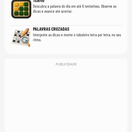
TERMO
Descubra a palavra do dia em até 6 tentativas. Observe as
dicas e avance até acertar.
PALAVRAS CRUZADAS
Interprete as dicas e monte o tabuleiro letra por letra, no seu
ritmo.
PUBLICIDADE