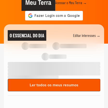
Meu Terra
Acessar o Meu Terra →
O ESSENCIAL DO DIA
Editar interesses →
Ler todos os meus resumos