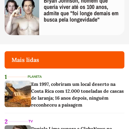
Bryan Johnson, homem que
queria viver até os 100 anos,
admite que "foi longe demais em
busca pela longevidade"
Mais lidas
1
PLANETA
Em 1997, cobriram um local deserto na
Costa Rica com 12.000 toneladas de cascas
de laranja; 16 anos depois, ninguém
reconheceu a paisagem
2
TV
Daniela Lima supera a GloboNews no