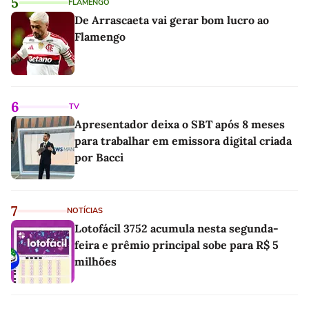
5
FLAMENGO
De Arrascaeta vai gerar bom lucro ao
Flamengo
6
TV
Apresentador deixa o SBT após 8 meses
para trabalhar em emissora digital criada
por Bacci
7
NOTÍCIAS
Lotofácil 3752 acumula nesta segunda-
feira e prêmio principal sobe para R$ 5
milhões