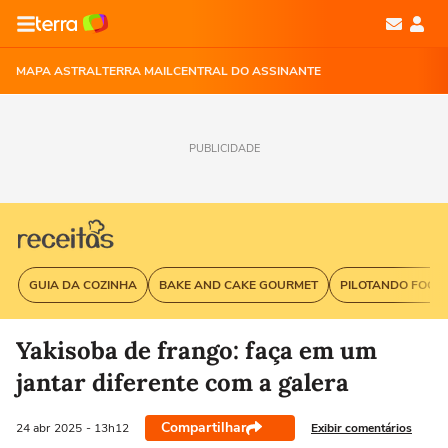
MAPA ASTRAL
TERRA MAIL
CENTRAL DO ASSINANTE
PUBLICIDADE
GUIA DA COZINHA
BAKE AND CAKE GOURMET
PILOTANDO FOGÃ
Yakisoba de frango: faça em um
jantar diferente com a galera
Compartilhar
Exibir comentários
24 abr
2025
- 13h12