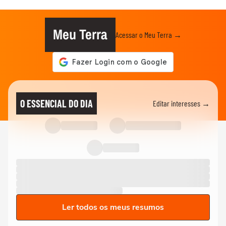
Meu Terra
Acessar o Meu Terra →
O ESSENCIAL DO DIA
Editar interesses →
Ler todos os meus resumos