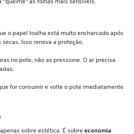
a "queime" as folhas mais sensíveis.
ue o papel toalha está muito encharcado após
s secas. Isso renova a proteção.
ras no pote, não as pressione. O ar precisa
madas.
que for consumir e volte o pote imediatamente
a
é apenas sobre estética. É sobre
economia