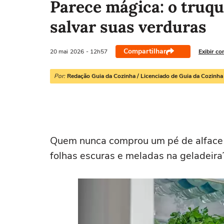
Parece mágica: o truqu
salvar suas verduras
Compartilhar
20 mai
2026
- 12h57
Exibir co
Por:
Redação Guia da Cozinha / Licenciado de Guia da Cozinha
Quem nunca comprou um pé de alface f
folhas escuras e meladas na geladeira