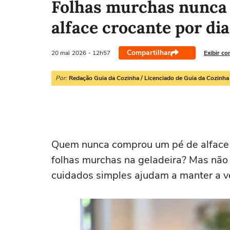
Folhas murchas nunca 
alface crocante por dia
Compartilhar
20 mai
2026
- 12h57
Exibir co
Por:
Redação Guia da Cozinha / Licenciado de Guia da Cozinha
Quem nunca comprou um pé de alface c
folhas murchas na geladeira? Mas não 
cuidados simples ajudam a manter a v