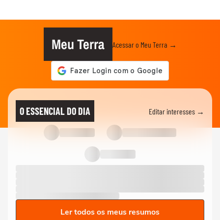
Meu Terra
Acessar o Meu Terra →
O ESSENCIAL DO DIA
Editar interesses →
Ler todos os meus resumos