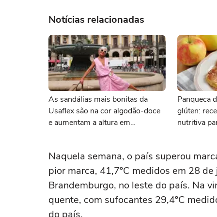
Notícias relacionadas
As sandálias mais bonitas da
Panqueca d
Usaflex são na cor algodão-doce
glúten: rece
e aumentam a altura em
nutritiva p
centímetros sem comprometer o
conforto
Naquela semana, o país superou marcas
pior marca, 41,7ºC medidos em 28 de 
Brandemburgo, no leste do país. Na vir
quente, com sufocantes 29,4ºC medid
do país.