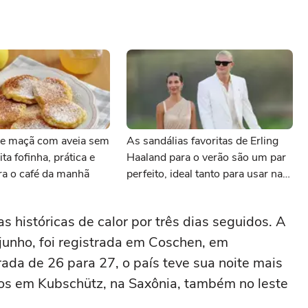
e maçã com aveia sem
As sandálias favoritas de Erling
ita fofinha, prática e
Haaland para o verão são um par
ara o café da manhã
perfeito, ideal tanto para usar na
praia com roupa de banho quanto
em uma festa com terno de linho
 históricas de calor por três dias seguidos. A
junho, foi registrada em Coschen, em
ada de 26 para 27, o país teve sua noite mais
os em Kubschütz, na Saxônia, também no leste