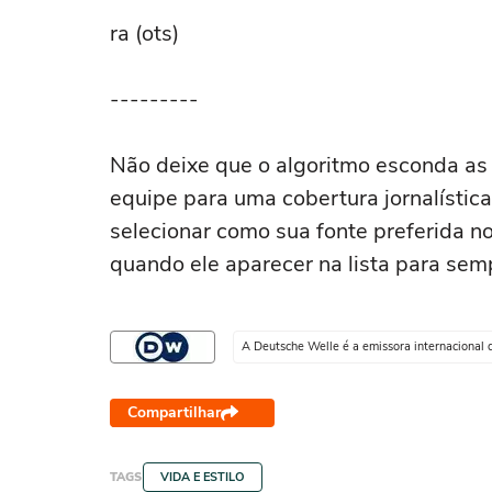
ra (ots)
---------
Não deixe que o algoritmo esconda as n
equipe para uma cobertura jornalístic
selecionar como sua fonte preferida n
quando ele aparecer na lista para semp
A Deutsche Welle é a emissora internacional
Compartilhar
TAGS
VIDA E ESTILO