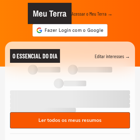
Meu Terra
Acessar o Meu Terra →
O ESSENCIAL DO DIA
Editar interesses →
Ler todos os meus resumos