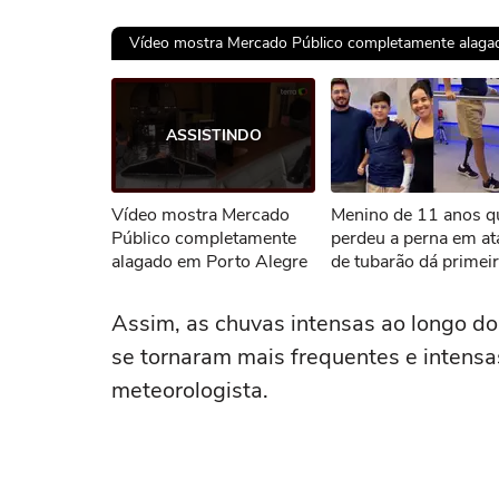
Vídeo mostra Mercado Público completamente alaga
Ops!
ASSISTINDO
Não foi pos
Vídeo mostra Mercado
Menino de 11 anos q
Tent
Público completamente
perdeu a perna em a
alagado em Porto Alegre
de tubarão dá primei
passos com nova pró
Assim, as chuvas intensas ao longo do
se tornaram mais frequentes e intensa
meteorologista.