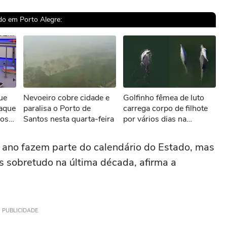
do em Porto Alegre:
sível reproduzir o vídeo
ue
Nevoeiro cobre cidade e
Golfinho fêmea de luto
ar novamente
taque
paralisa o Porto de
carrega corpo de filhote
ros
Santos nesta quarta-feira
por vários dias na
tese
Austrália
 ano fazem parte do calendário do Estado, mas
s sobretudo na última década, afirma a
PUBLICIDADE