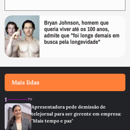
Bryan Johnson, homem que
queria viver até os 100 anos,
admite que "foi longe demais em
busca pela longevidade"
Mais lidas
1
TV
Apresentadora pede demissão de
telejornal para ser gerente em empresa:
"Mais tempo e paz"