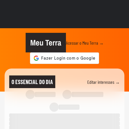
DEGUSTA
Qual é a melhor carne de porco para
quem quer emagrecer?
VIDA E ESTILO
O que significa sonhar com criança?
Meu Terra
Acessar o Meu Terra →
VIDA E ESTILO
'Comecei por necessidade de criança':
artista transforma tubos de...
MODA
Dia dos Pais: veja looks de papais
O ESSENCIAL DO DIA
Editar interesses →
famosos em chá de bebê,...
VIDA E ESTILO
Menina russa se surpreende ao ganhar
doces e bolo em aniversário em SP