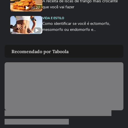
A receita de iscas de frango mais crocante
que você vai fazer
00:22
VIDA E ESTILO
Como identificar se você é ectomorfo,
mesomorfo ou endomorfo e...
DEGUSTA
Como fazer o bolinho de chuva perfeito
Recomendado por Taboola
DEGUSTA
Sobrecoxa na air fryer: o tempero certo
para não ficar sem sal
VIDA E ESTILO
Quais signos têm mais mediunidade?
00:26
DEGUSTA
Como fazer nuggets caseiros crocantes e suculentos