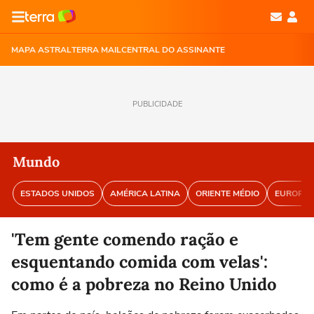
MAPA ASTRAL
TERRA MAIL
CENTRAL DO ASSINANTE
PUBLICIDADE
Mundo
ESTADOS UNIDOS
AMÉRICA LATINA
ORIENTE MÉDIO
EUROPA
'Tem gente comendo ração e
esquentando comida com velas':
como é a pobreza no Reino Unido