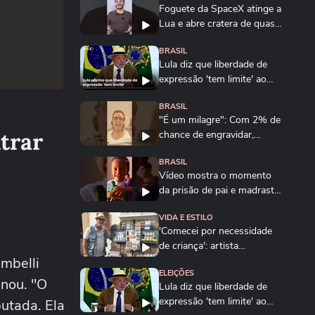
Foguete da SpaceX atinge a
Lua e abre cratera de quase
20 metros...
BRASIL
Lula diz que liberdade de
expressão 'tem limite' ao
sancionar lei...
BRASIL
"É um milagre": Com 2% de
trar
chance de engravidar,
mulher se emociona...
BRASIL
Vídeo mostra o momento
da prisão de pai e madrasta
suspeitos de...
VIDA E ESTILO
'Comecei por necessidade
de criança': artista
ambelli
transforma tubos de...
ELEIÇÕES
enou. "O
Lula diz que liberdade de
expressão 'tem limite' ao
putada. Ela