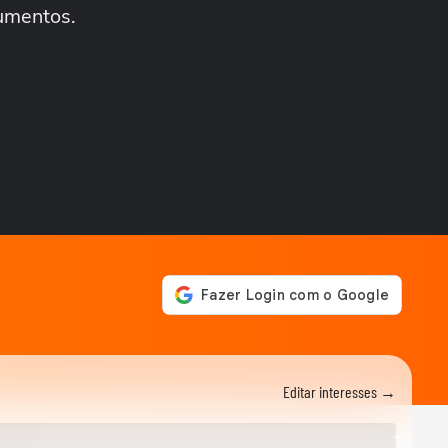
sancionar lei...
cumentos.
ELEIÇÕES
Flávio Bolsonaro afirma que
anúncio de Gaspar como
vice foi...
CIDADES
Tornado atinge cidade do
RS pela segunda semana
seguida; veja
ESTADOS UNIDOS
Trump assina ordem para
negar cidadania em caso de
'turismo de...
BRASIL
Chegada de ciclone provoca
granizo e afeta mais de 100
casas no RS...
CIDADES
Chegada de ciclone provoca
granizo e afeta mais de 100
Editar interesses →
casas no RS
NOTÍCIAS
Vídeo mostra o momento