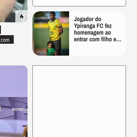
Jogador do
Ypiranga FC fez
homenagem ao
entrar com filho em
o com
campo meses
antes da morte da
criança