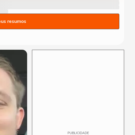
em que pai e madrasta
suspeitos de matar...
NOTÍCIAS
Atraso em pedido gera
eus resumos
discussão e briga
generalizada entre...
NOTÍCIAS
Menina russa se surpreende
ao ganhar doces e bolo em
aniversário em SP
VIDA E ESTILO
Menina russa se surpreende
ao ganhar doces e bolo em
aniversário em SP
PUBLICIDADE