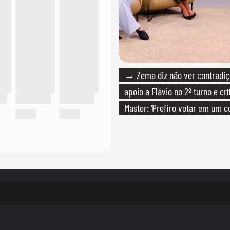
→ Zema diz não ver contradiç
apoio a Flávio no 2º turno e crí
Master: 'Prefiro votar em um c
PT'