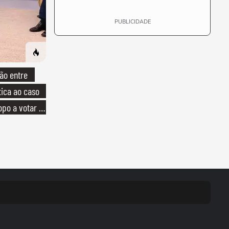
PUBLICIDADE
ão entre
tica ao caso
opo a votar no