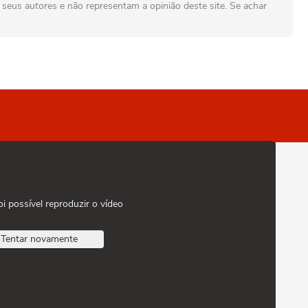
seus autores e não representam a opinião deste site. Se achar
oi possível reproduzir o vídeo
Tentar novamente