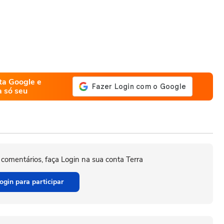
ta Google e
a só seu
 comentários, faça Login na sua conta Terra
ogin para participar