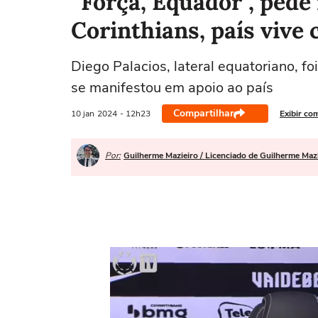
“Força, Equador”, pede
Corinthians, país vive 
Diego Palacios, lateral equatoriano, f
se manifestou em apoio ao país
Compartilhar
10 jan
2024
- 12h23
Exibir co
Por:
Guilherme Mazieiro / Licenciado de Guilherme Maz