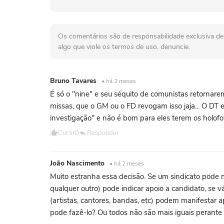
Os comentários são de responsabilidade exclusiva de 
algo que viole os termos de uso, denuncie.
Bruno Tavares
• há 2 meses
É só o "nine" e seu séquito de comunistas retornar
missas, que o GM ou o FD revogam isso jaja... O DT
investigação" e não é bom para eles terem os holofot
Curtir
0
Responder
João Nascimento
• há 2 meses
Muito estranha essa decisão. Se um sindicato pode m
qualquer outro) pode indicar apoio a candidato, se 
(artistas, cantores, bandas, etc) podem manifestar a
pode fazê-lo? Ou todos não são mais iguais perante 