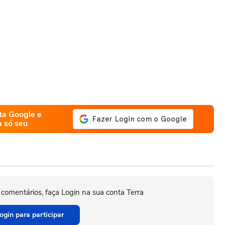
ta Google e
a só seu
 comentários, faça Login na sua conta Terra
ogin para participar