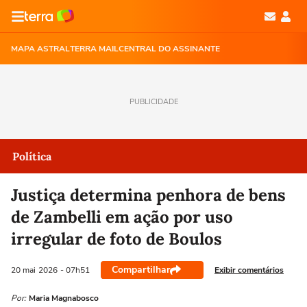
MAPA ASTRAL
TERRA MAIL
CENTRAL DO ASSINANTE
PUBLICIDADE
Política
Justiça determina penhora de bens
de Zambelli em ação por uso
irregular de foto de Boulos
Compartilhar
Exibir comentários
20 mai
2026
- 07h51
Por:
Maria Magnabosco