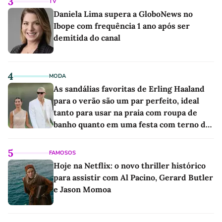
3
TV
Daniela Lima supera a GloboNews no
Ibope com frequência 1 ano após ser
demitida do canal
4
MODA
As sandálias favoritas de Erling Haaland
para o verão são um par perfeito, ideal
tanto para usar na praia com roupa de
banho quanto em uma festa com terno de
linho
5
FAMOSOS
Hoje na Netflix: o novo thriller histórico
para assistir com Al Pacino, Gerard Butler
e Jason Momoa