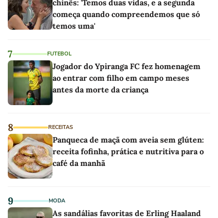
chinês: 'Temos duas vidas, e a segunda
começa quando compreendemos que só
temos uma'
7
FUTEBOL
Jogador do Ypiranga FC fez homenagem
ao entrar com filho em campo meses
antes da morte da criança
8
RECEITAS
Panqueca de maçã com aveia sem glúten:
receita fofinha, prática e nutritiva para o
café da manhã
9
MODA
As sandálias favoritas de Erling Haaland