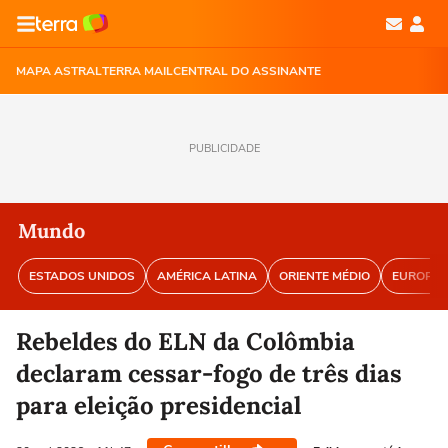
MAPA ASTRAL
TERRA MAIL
CENTRAL DO ASSINANTE
PUBLICIDADE
Mundo
ESTADOS UNIDOS
AMÉRICA LATINA
ORIENTE MÉDIO
EUROPA
Rebeldes do ELN da Colômbia
declaram cessar-fogo de três dias
para eleição presidencial