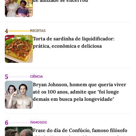
de amizade se encerrou'
4
RECEITAS
Torta de sardinha de liquidificador:
prática, econômica e deliciosa
5
CIÊNCIA
Bryan Johnson, homem que queria viver
até os 100 anos, admite que "foi longe
demais em busca pela longevidade"
6
FAMOSOS
Frase do dia de Confúcio, famoso filósofo