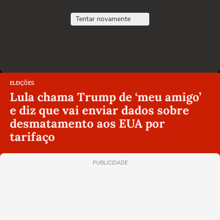
Tentar novamente
ELEIÇÕES
Lula chama Trump de ‘meu amigo’
e diz que vai enviar dados sobre
desmatamento aos EUA por
tarifaço
PUBLICIDADE