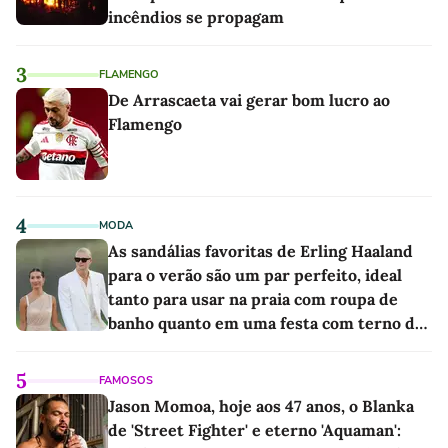
incêndios se propagam
3
FLAMENGO
De Arrascaeta vai gerar bom lucro ao
Flamengo
4
MODA
As sandálias favoritas de Erling Haaland
para o verão são um par perfeito, ideal
tanto para usar na praia com roupa de
banho quanto em uma festa com terno de
linho
5
FAMOSOS
Jason Momoa, hoje aos 47 anos, o Blanka
de 'Street Fighter' e eterno 'Aquaman':