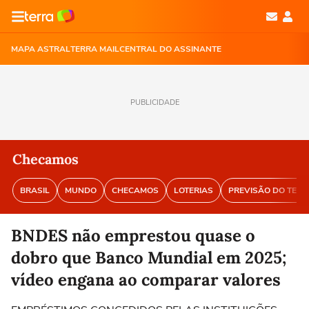
MAPA ASTRAL
TERRA MAIL
CENTRAL DO ASSINANTE
PUBLICIDADE
Checamos
BRASIL
MUNDO
CHECAMOS
LOTERIAS
PREVISÃO DO TEM
BNDES não emprestou quase o
dobro que Banco Mundial em 2025;
vídeo engana ao comparar valores