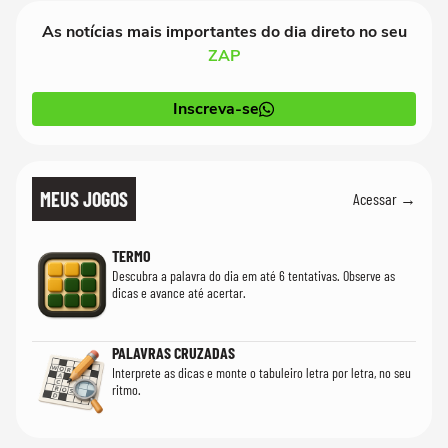
As notícias mais importantes do dia direto no seu
ZAP
Inscreva-se
MEUS JOGOS
Acessar →
TERMO
Descubra a palavra do dia em até 6 tentativas. Observe as
dicas e avance até acertar.
PALAVRAS CRUZADAS
Interprete as dicas e monte o tabuleiro letra por letra, no seu
ritmo.