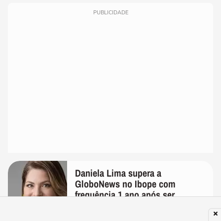
PUBLICIDADE
Daniela Lima supera a
GloboNews no Ibope com
frequência 1 ano após ser
demitida do canal