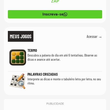
ZAP
Inscreva-se
MEUS JOGOS
Acessar →
TERMO
Descubra a palavra do dia em até 6 tentativas. Observe as
dicas e avance até acertar.
PALAVRAS CRUZADAS
Interprete as dicas e monte o tabuleiro letra por letra, no seu
ritmo.
PUBLICIDADE