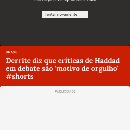
Tentar novamente
BRASIL
Derrite diz que críticas de Haddad
em debate são 'motivo de orgulho'
#shorts
PUBLICIDADE